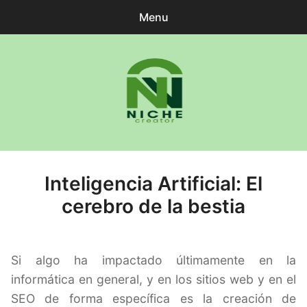
Menu
0
items
-
0.00€
Login
Historial de pedidos
Niche Creator
Documentation
Inteligencia Artificial: El
expa
Español
child
cerebro de la bestia
menu
Si algo ha impactado últimamente en la
informática en general, y en los sitios web y en el
SEO de forma específica es la creación de