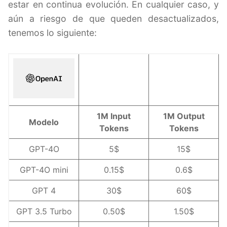
estar en continua evolución. En cualquier caso, y
aún a riesgo de que queden desactualizados,
tenemos lo siguiente:
1M Input
1M Output
Modelo
Tokens
Tokens
GPT-4O
5$
15$
GPT-4O mini
0.15$
0.6$
GPT 4
30$
60$
GPT 3.5 Turbo
0.50$
1.50$